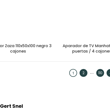
r Zaza 110x50x100 negro 3
Aparador de TV Manhat
cajones
puertas / 4 cajone
…
1
2
110
 Gert Snel