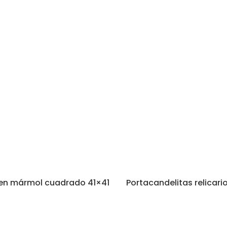
en mármol cuadrado 41×41
Portacandelitas relicari