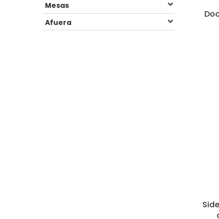
Mesas
Doo
Afuera
Sid