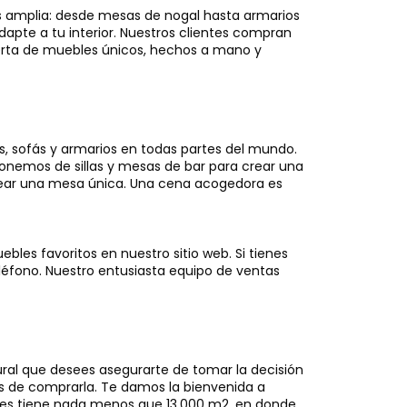
es amplia: desde mesas de nogal hasta armarios
apte a tu interior. Nuestros clientes compran
erta de muebles únicos, hechos a mano y
, sofás y armarios en todas partes del mundo.
nemos de sillas y mesas de bar para crear una
rear una mesa única. Una cena acogedora es
bles favoritos en nuestro sitio web. Si tienes
léfono. Nuestro entusiasta equipo de ventas
ural que desees asegurarte de tomar la decisión
es de comprarla. Te damos la bienvenida a
iones tiene nada menos que 13.000 m2, en donde