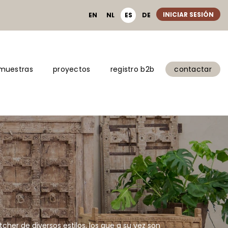
INICIAR SESIÓN
EN
NL
ES
DE
 muestras
proyectos
registro b2b
contactar
er de diversos estilos, los que a su vez son