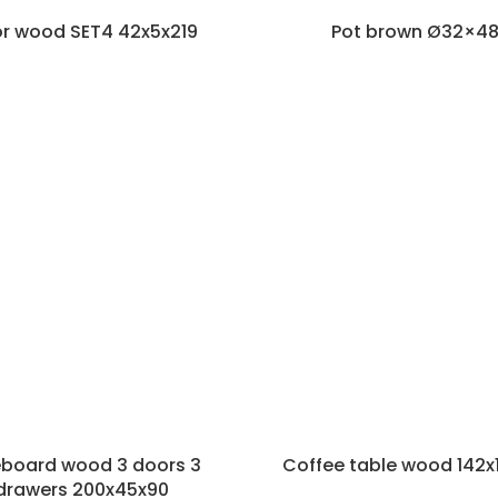
r wood SET4 42x5x219
Pot brown Ø32×4
eboard wood 3 doors 3
Coffee table wood 142x
drawers 200x45x90