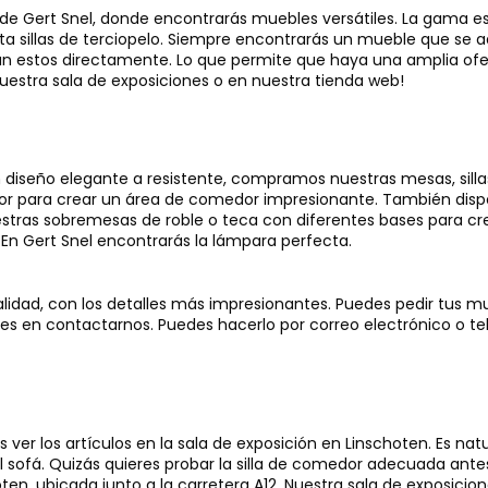
B de Gert Snel, donde encontrarás muebles versátiles. La gama 
 sillas de terciopelo. Siempre encontrarás un mueble que se ad
nan estos directamente. Lo que permite que haya una amplia of
estra sala de exposiciones o en nuestra tienda web!
seño elegante a resistente, compramos nuestras mesas, sillas
 para crear un área de comedor impresionante. También dispo
estras sobremesas de roble o teca con diferentes bases para c
En Gert Snel encontrarás la lámpara perfecta.
idad, con los detalles más impresionantes. Puedes pedir tus mue
es en contactarnos. Puedes hacerlo por correo electrónico o te
er los artículos en la sala de exposición en Linschoten. Es nat
el sofá. Quizás quieres probar la silla de comedor adecuada ant
oten, ubicada junto a la carretera A12. Nuestra sala de exposic