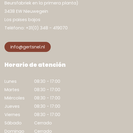
Beursfabriek en la primera planta)
3438 EW Nieuwegein
Los paises bajos
Teléfono:
+31(0) 348 - 419070
info@gertsnel.nl
Horario de atención
Lunes
08:30 - 17:00
Martes
08:30 - 17:00
Miércoles
08:30 - 17:00
Jueves
08:30 - 17:00
Viernes
08:30 - 17:00
Sábado
Cerrado
Domingo
Cerrado