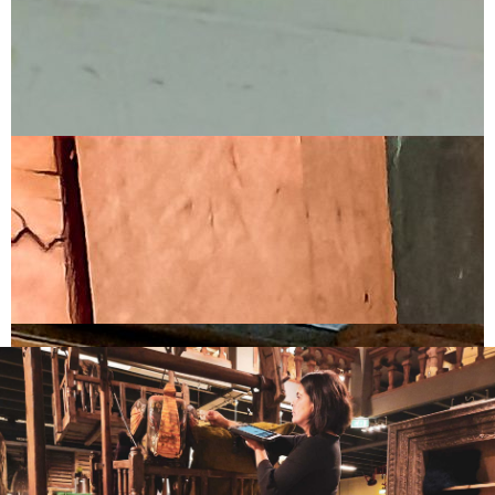
nuestros artículos. En Gert Snel nos gusta dar un paso más.
Además de los artículos existentes, también creamos
nuestros propios artículos en nuestro taller. Nuestros
talentosos artesanos transforman hermosos jarrones en
bases de lámparas únicas, restauran artículos dañados con
atención a los detalles o hacen ajustes cosméticos a los
artículos recibidos. Siempre nos asombran los hermosos
artículos que salen de nuestro taller. ¿Quieres echar un
vistazo a este proceso también? ¿O estás interesado en una
lámpara a medida? ¡Nuestros talentosos trabajadores están
listos para cualquier cosa!