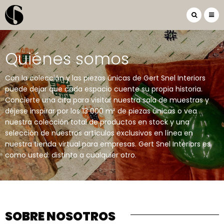
Quiénes somos
Con la colección y las piezas únicas de Gert Snel Interiors
puede dejar que cada espacio cuente su propia historia.
Concierte una cita para visitar nuestra sala de muestras y
déjese inspirar por los 13 000 m² de piezas únicas o vea
nuestra colección total de productos en stock y una
selección de nuestros artículos exclusivos en línea en
nuestra tienda virtual para empresas. Gert Snel Interiors es
como usted: distinto a cualquier otro.
SOBRE NOSOTROS