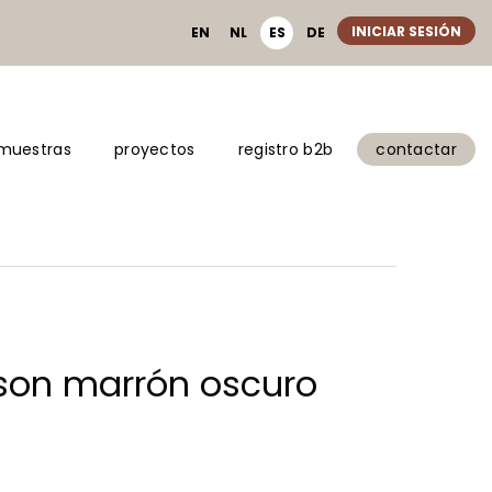
INICIAR SESIÓN
EN
NL
ES
DE
 muestras
proyectos
registro b2b
contactar
son marrón oscuro