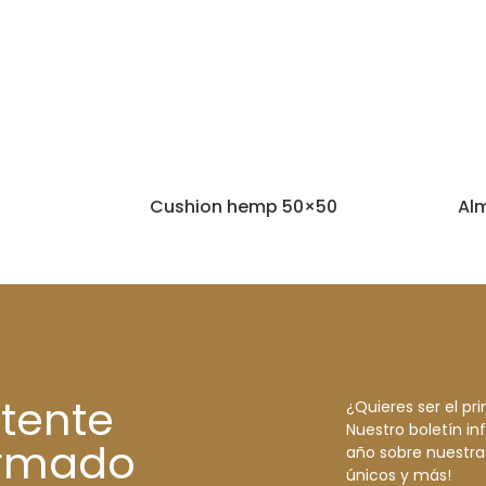
Cushion hemp 50×50
Al
tente
¿Quieres ser el p
Nuestro boletín in
ormado
año sobre nuestras
únicos y más!