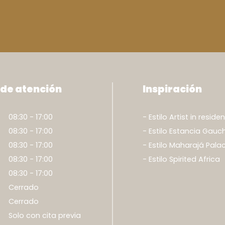
 de atención
Inspiración
08:30 - 17:00
Estilo Artist in reside
08:30 - 17:00
Estilo Estancia Gauc
08:30 - 17:00
Estilo Maharajá Pala
08:30 - 17:00
Estilo Spirited Africa
08:30 - 17:00
Cerrado
Cerrado
Solo con cita previa