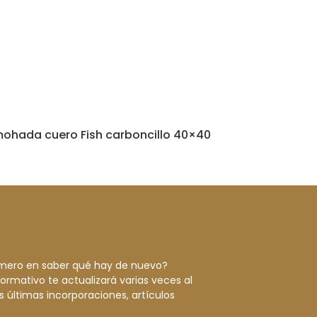
mohada cuero Fish carboncillo 40×40
rimero en saber qué hay de nuevo?
formativo te actualizará varias veces al
 últimas incorporaciones, artículos