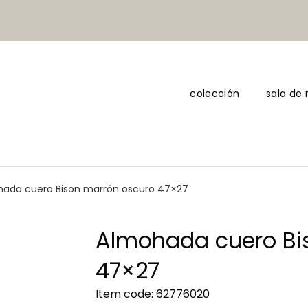
colección
sala de
ada cuero Bison marrón oscuro 47×27
Almohada cuero Bi
47×27
Item code: 62776020