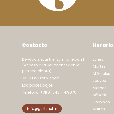
Contacto
Horario
De Woonindustrie, Symfonielaan 1
Lunes
(Acceso a la Beursfabriek en la
Martes
primera planta)
Miércoles
3438 EW Nieuwegein
Jueves
Los paises bajos
Viernes
Teléfono:
+31(0) 348 - 419070
Sábado
Domingo
info@gertsnel.nl
Visitas