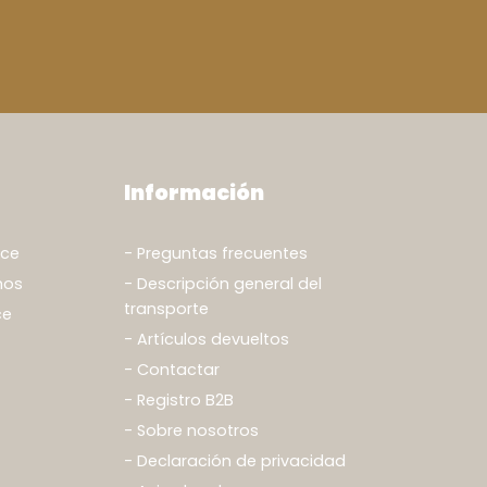
Información
nce
Preguntas frecuentes
hos
Descripción general del
transporte
ce
Artículos devueltos
Contactar
Registro B2B
Sobre nosotros
Declaración de privacidad