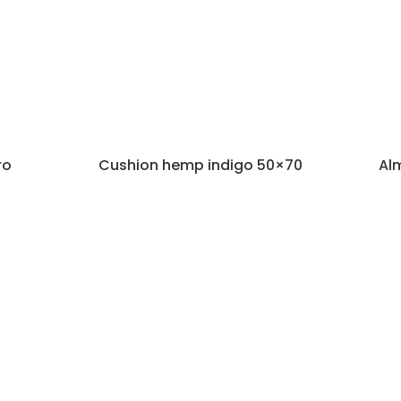
ro
Cushion hemp indigo 50×70
Al