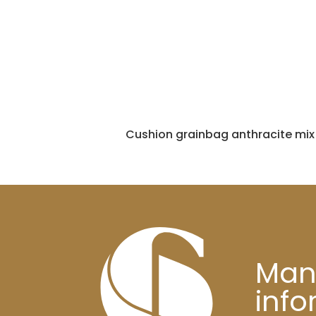
Cushion grainbag anthracite mix
Man
inf